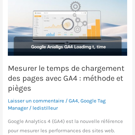
annonces
Google
Ads
?
Analyse
et
insights
Mesurer le temps de chargement
des pages avec GA4 : méthode et
pièges
Laisser un commentaire
/
GA4
,
Google Tag
Manager
/
ledistilleur
Google Analytics 4 (GA4) est la nouvelle référence
pour mesurer les performances des sites web.