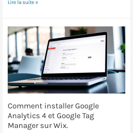
Google
Lire la suite »
Tag
Gateway
:
Guide
d’installation,
avantages
et
inconvénients
Comment installer Google
Analytics 4 et Google Tag
Manager sur Wix.