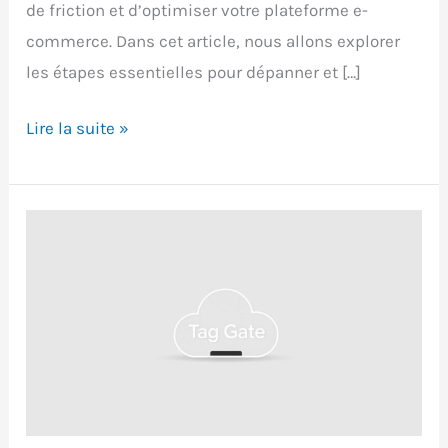
de friction et d’optimiser votre plateforme e-
commerce. Dans cet article, nous allons explorer
les étapes essentielles pour dépanner et […]
Dépannage
Lire la suite »
du
suivi
e-
commerce
dans
Google
Analytics