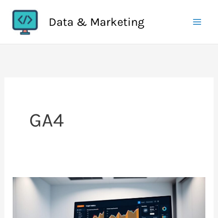
Aller
Data & Marketing
au
contenu
GA4