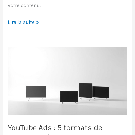
votre contenu.
Taux
Lire la suite »
d’engagement
GA4
:
calcul,
analyse
et
optimisation
YouTube Ads : 5 formats de