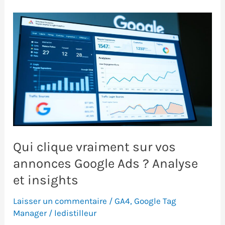
:
5
formats
de
promotion
à
tester
en
2025
Qui clique vraiment sur vos
annonces Google Ads ? Analyse
et insights
Laisser un commentaire
/
GA4
,
Google Tag
Manager
/
ledistilleur