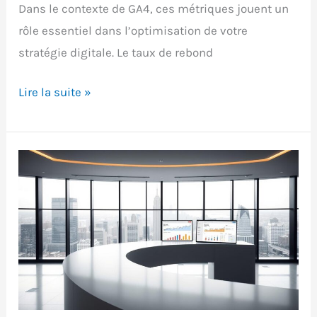
Dans le contexte de GA4, ces métriques jouent un
rôle essentiel dans l’optimisation de votre
stratégie digitale. Le taux de rebond
Taux
Lire la suite »
de
rebond
vs
taux
d’engagement
:
comprendre
les
métriques
GA4