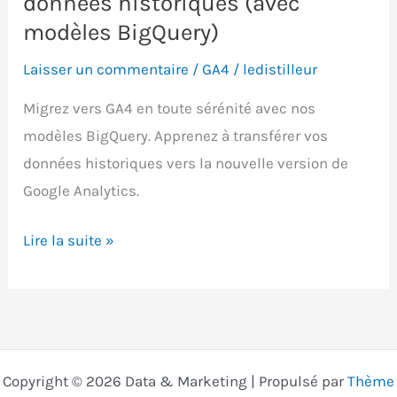
données historiques (avec
avec
modèles BigQuery)
les
Laisser un commentaire
/
GA4
/
ledistilleur
espaces
de
Migrez vers GA4 en toute sérénité avec nos
travail
modèles BigQuery. Apprenez à transférer vos
et
données historiques vers la nouvelle version de
Git
Google Analytics.
Migrer
Lire la suite »
vers
GA4
sans
perdre
vos
Copyright © 2026 Data & Marketing | Propulsé par
Thème