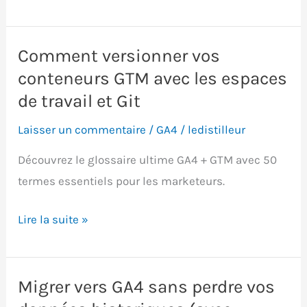
domain
tracking
:
Comment versionner vos
suivre
conteneurs GTM avec les espaces
plusieurs
de travail et Git
sous-
Laisser un commentaire
/
GA4
/
ledistilleur
domaines
avec
Découvrez le glossaire ultime GA4 + GTM avec 50
GA4
termes essentiels pour les marketeurs.
et
Comment
Lire la suite »
GTM
versionner
vos
conteneurs
Migrer vers GA4 sans perdre vos
GTM