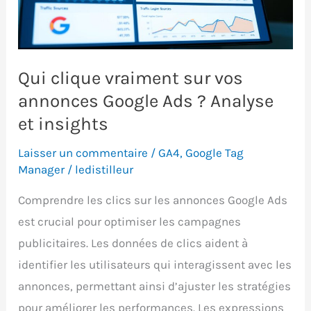
tester
en
2025
Qui clique vraiment sur vos
annonces Google Ads ? Analyse
et insights
Laisser un commentaire
/
GA4
,
Google Tag
Manager
/
ledistilleur
Comprendre les clics sur les annonces Google Ads
est crucial pour optimiser les campagnes
publicitaires. Les données de clics aident à
identifier les utilisateurs qui interagissent avec les
annonces, permettant ainsi d’ajuster les stratégies
pour améliorer les performances. Les expressions