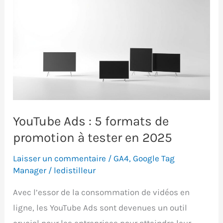
calcul,
analyse
et
optimisation
YouTube Ads : 5 formats de
promotion à tester en 2025
Laisser un commentaire
/
GA4
,
Google Tag
Manager
/
ledistilleur
Avec l’essor de la consommation de vidéos en
ligne, les YouTube Ads sont devenues un outil
crucial pour les entreprises pour atteindre leur