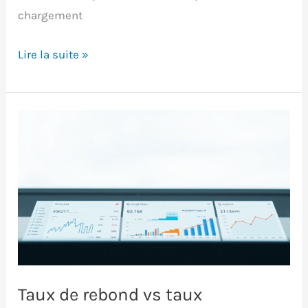
chargement
Mesurer
Lire la suite »
le
temps
de
chargement
des
pages
avec
GA4
:
méthode
et
Taux de rebond vs taux