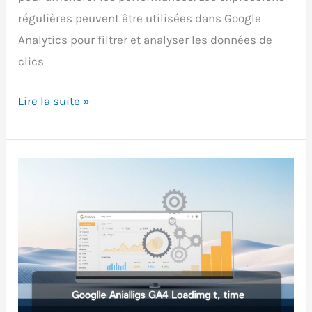
régulières peuvent être utilisées dans Google
Analytics pour filtrer et analyser les données de
clics
Qui
Lire la suite »
clique
vraiment
sur
vos
annonces
Google
Ads
?
Analyse