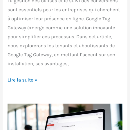
La gestion des balises et le suivi des conversions
sont essentiels pour les entreprises qui cherchent
à optimiser leur présence en ligne. Google Tag
Gateway émerge comme une solution innovante
pour simplifier ces processus. Dans cet article,
nous explorerons les tenants et aboutissants de
Google Tag Gateway, en mettant l’accent sur son
installation, ses avantages,
Google
Lire la suite »
Tag
Gateway
:
Guide
d’installation,