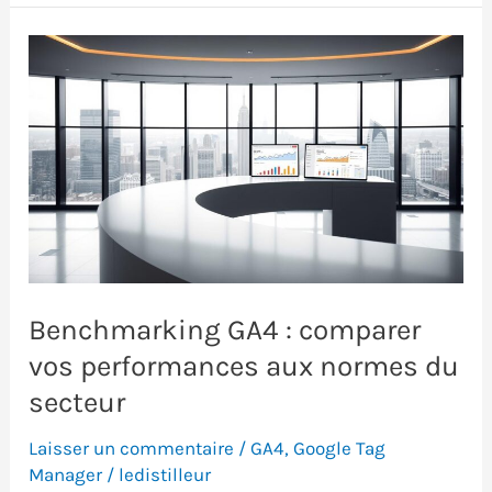
rebond
vs
taux
d’engagement
:
comprendre
les
métriques
GA4
Benchmarking GA4 : comparer
vos performances aux normes du
secteur
Laisser un commentaire
/
GA4
,
Google Tag
Manager
/
ledistilleur