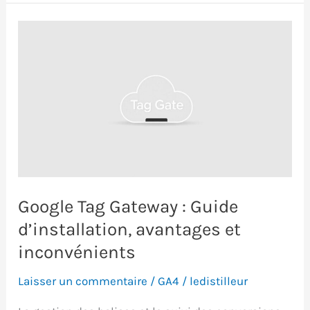
suivi
e-
commerce
dans
Google
Analytics
Google Tag Gateway : Guide
d’installation, avantages et
inconvénients
Laisser un commentaire
/
GA4
/
ledistilleur