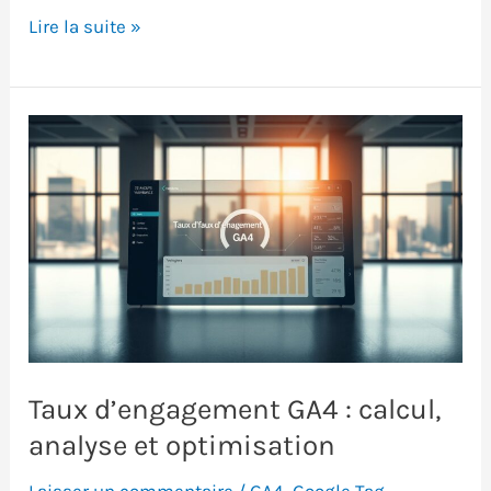
Configurer
Lire la suite »
le
suivi
e-
commerce
dans
GA4
:
guide
pas
à
pas
Taux d’engagement GA4 : calcul,
analyse et optimisation
Laisser un commentaire
/
GA4
,
Google Tag