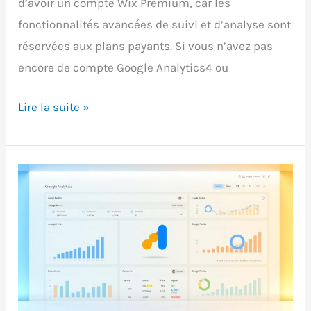
d’avoir un compte Wix Premium, car les
fonctionnalités avancées de suivi et d’analyse sont
réservées aux plans payants. Si vous n’avez pas
encore de compte Google Analytics4 ou
Comment
Lire la suite »
installer
Google
Analytics
4
et
Google
Tag
Manager
sur