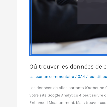
Où trouver les données de c
Laisser un commentaire
/
GA4
/
ledistilleu
Les données de clics sortants (Outbound Cl
votre site Google Analytics 4 peut suivre
Enhanced Measurement. Mais trouver ces 