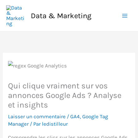
Aller
au
Data & Marketing
contenu
Qui clique vraiment sur vos
annonces Google Ads ? Analyse
et insights
Laisser un commentaire
/
GA4
,
Google Tag
Manager
/ Par
ledistilleur
Comprendre les clics sur les annonces Google Ads