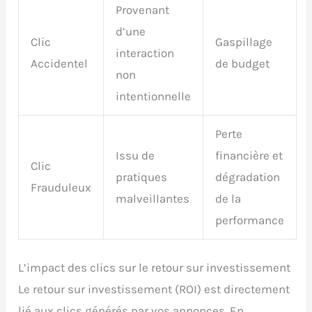
Provenant
d’une
Clic
Gaspillage
interaction
Accidentel
de budget
non
intentionnelle
Perte
Issu de
financière et
Clic
pratiques
dégradation
Frauduleux
malveillantes
de la
performance
L’impact des clics sur le retour sur investissement
Le retour sur investissement (ROI) est directement
lié aux clics générés par vos annonces. En