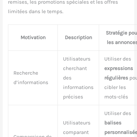
remises, les promotions spéciales et les offres
limitées dans le temps.
Stratégie pou
Motivation
Description
les annonce
Utilisateurs
Utiliser des
cherchant
expressions
Recherche
des
régulières
po
d’informations
informations
cibler les
précises
mots-clés
Utiliser des
Utilisateurs
balises
comparant
personnalisé
Comparaison de