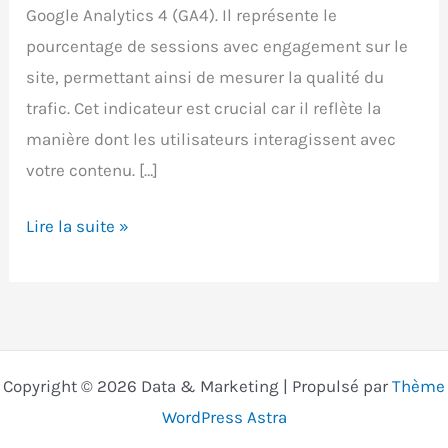
Google Analytics 4 (GA4). Il représente le
pourcentage de sessions avec engagement sur le
site, permettant ainsi de mesurer la qualité du
trafic. Cet indicateur est crucial car il reflète la
manière dont les utilisateurs interagissent avec
votre contenu. […]
Taux
Lire la suite »
d’engagement
GA4
:
calcul,
analyse
Copyright © 2026 Data & Marketing | Propulsé par
Thème
et
WordPress Astra
optimisation