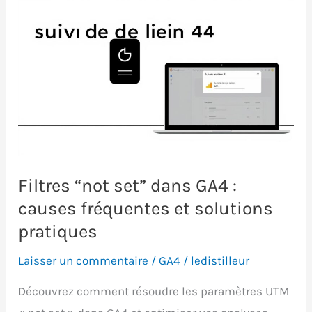
de
chargement
des
pages
avec
GA4
:
méthode
et
Filtres “not set” dans GA4 :
pièges
causes fréquentes et solutions
pratiques
Laisser un commentaire
/
GA4
/
ledistilleur
Découvrez comment résoudre les paramètres UTM