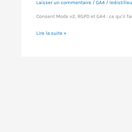
Laisser un commentaire
/
GA4
/
ledistilleu
Consent Mode v2, RGPD et GA4 : ce qu’il fau
Consent
Lire la suite »
Mode
v2,
RGPD
et
GA4
:
Ce
qu’il
faut
faire