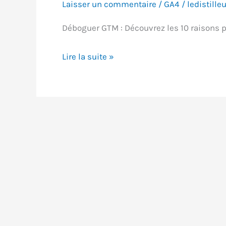
Laisser un commentaire
/
GA4
/
ledistilleu
Déboguer GTM : Découvrez les 10 raisons p
Déboguer
Lire la suite »
GTM
:
10
raisons
pour
lesquelles
vos
balises
ne
se