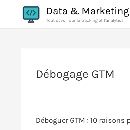
Aller
Data & Marketing
au
Tout savoir sur le tracking et l'analytics
contenu
Débogage GTM
Déboguer GTM : 10 raisons p