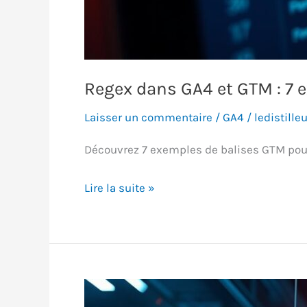
Regex dans GA4 et GTM : 7
Laisser un commentaire
/
GA4
/
ledistilleu
Découvrez 7 exemples de balises GTM pou
Regex
Lire la suite »
dans
GA4
et
GTM
: