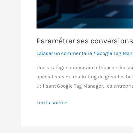
Paramétrer ses conversions
Laisser un commentaire
/
Google Tag Man
Une stratégie publicitaire efficace néces
spécialistes du marketing de gérer les ba
utilisant Google Tag Manager, les entrepri
Paramétrer
Lire la suite »
ses
conversions
Google