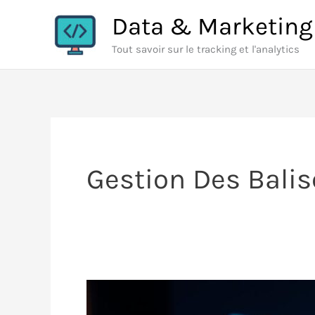
Aller
Data & Marketing
au
Tout savoir sur le tracking et l'analytics
contenu
Gestion Des Balis