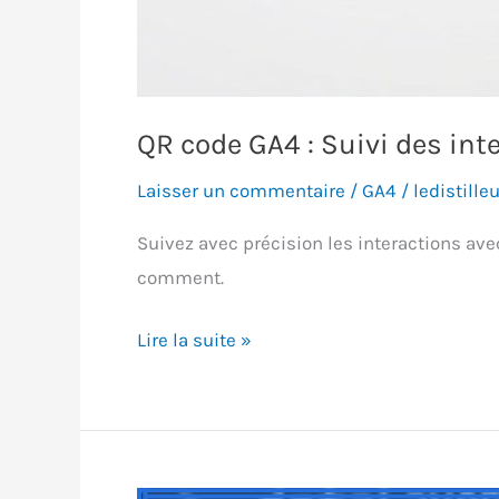
QR code GA4 : Suivi des in
Laisser un commentaire
/
GA4
/
ledistilleu
Suivez avec précision les interactions av
comment.
QR
Lire la suite »
code
GA4
:
Suivi