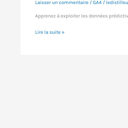
Laisser un commentaire
/
GA4
/
ledistilleu
Apprenez à exploiter les données prédicti
Exploiter
Lire la suite »
les
données
prédictives
de
GA4
pour
booster
vos
audiences
Google