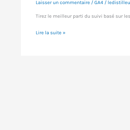
Laisser un commentaire
/
GA4
/
ledistilleu
Tirez le meilleur parti du suivi basé sur l
Suivi
Lire la suite »
basé
sur
les
événements
:
de
l’interaction
à
la
conversion