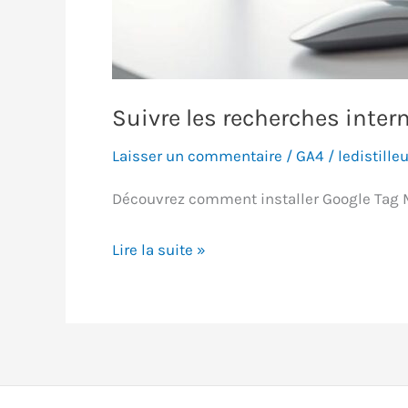
Suivre les recherches inte
Laisser un commentaire
/
GA4
/
ledistilleu
Découvrez comment installer Google Tag Ma
Suivre
Lire la suite »
les
recherches
internes
du
site