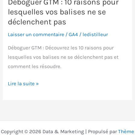
Déboguer GTM : 10 raisons pour
lesquelles vos balises ne se
déclenchent pas
Laisser un commentaire
/
GA4
/
ledistilleur
Déboguer GTM : Découvrez les 10 raisons pour
lesquelles vos balises ne se déclenchent pas et
comment les résoudre.
Déboguer
Lire la suite »
GTM
:
10
raisons
pour
Copyright © 2026 Data & Marketing | Propulsé par
Thème