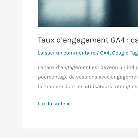
Taux d’engagement GA4 : cal
Laisser un commentaire
/
GA4
,
Google Ta
Le taux d’engagement est devenu un indica
pourcentage de sessions avec engagement sur
la manière dont les utilisateurs interagiss
Taux
Lire la suite »
d’engagement
GA4
: