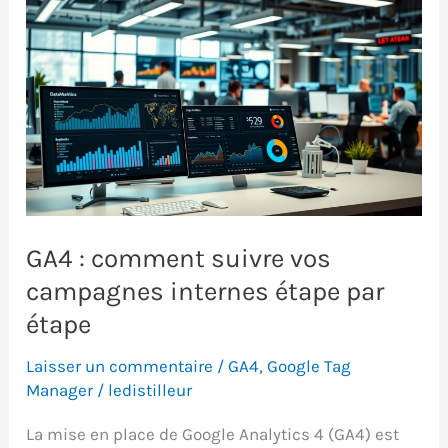
GA4 : comment suivre vos
campagnes internes étape par
étape
Laisser un commentaire
/
GA4
,
Google Tag
Manager
/
ledistilleur
La mise en place de Google Analytics 4 (GA4) est