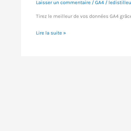
Laisser un commentaire
/
GA4
/
ledistilleu
Tirez le meilleur de vos données GA4 grâc
GA4
Lire la suite »
vs
Universal
Analytics:
Comparatif
Complet
2025