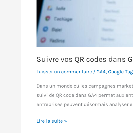
Suivre vos QR codes dans GA
Laisser un commentaire
/
GA4
,
Google Ta
Dans un monde où les campagnes marketin
suivi de QR code dans GA4 permet aux entr
entreprises peuvent désormais analyser en
Suivre
Lire la suite »
vos