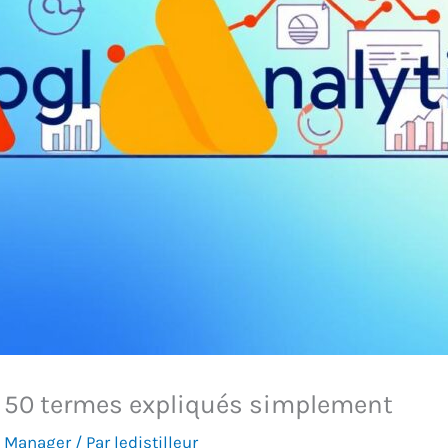
 : 50 termes expliqués simplement
g Manager
/ Par
ledistilleur