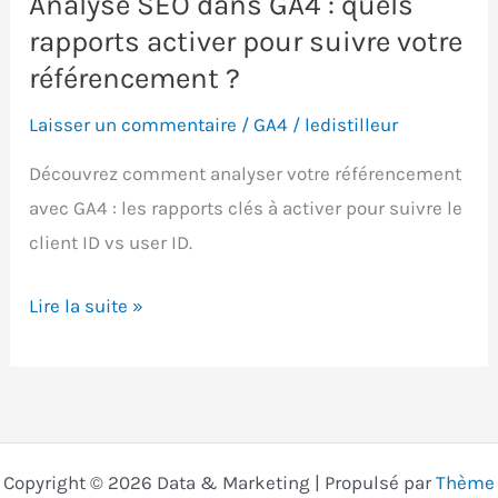
Analyse SEO dans GA4 : quels
rapports activer pour suivre votre
référencement ?
Laisser un commentaire
/
GA4
/
ledistilleur
Découvrez comment analyser votre référencement
avec GA4 : les rapports clés à activer pour suivre le
client ID vs user ID.
Analyse
Lire la suite »
SEO
dans
GA4
:
quels
Copyright © 2026 Data & Marketing | Propulsé par
Thème