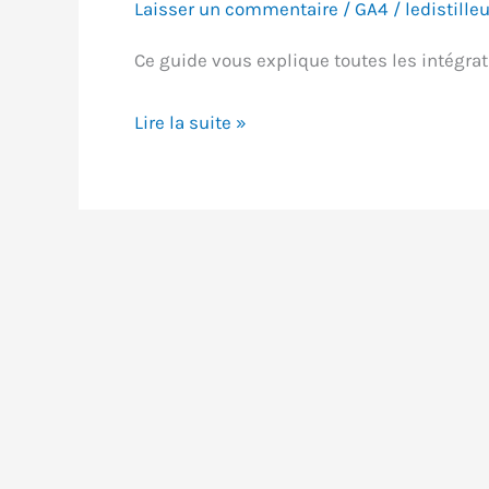
Laisser un commentaire
/
GA4
/
ledistilleu
Ce guide vous explique toutes les intégra
Comprendre
Lire la suite »
les
intégrations
GA4
pour
optimiser
votre
stratégie
numérique