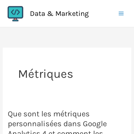
Aller
Data & Marketing
au
contenu
Métriques
Que sont les métriques
personnalisées dans Google
Analytics 4 et comment les