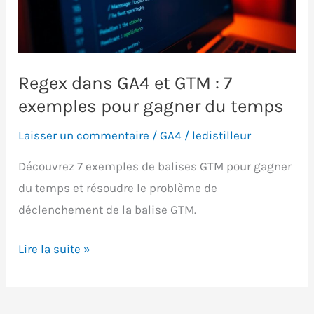
?
Analyse
et
insights
Regex dans GA4 et GTM : 7
exemples pour gagner du temps
Laisser un commentaire
/
GA4
/
ledistilleur
Découvrez 7 exemples de balises GTM pour gagner
du temps et résoudre le problème de
déclenchement de la balise GTM.
Regex
Lire la suite »
dans
GA4
et