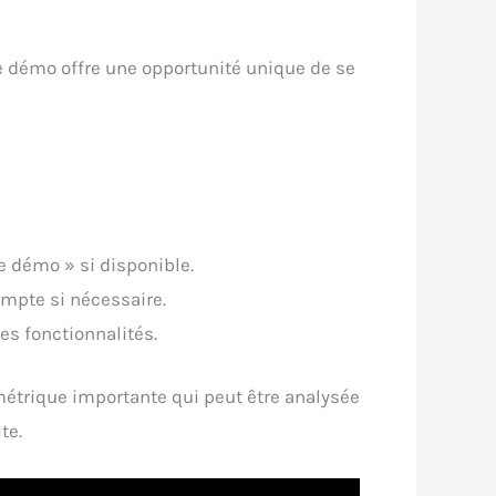
te démo offre une opportunité unique de se
e démo » si disponible.
mpte si nécessaire.
es fonctionnalités.
métrique importante qui peut être analysée
te.