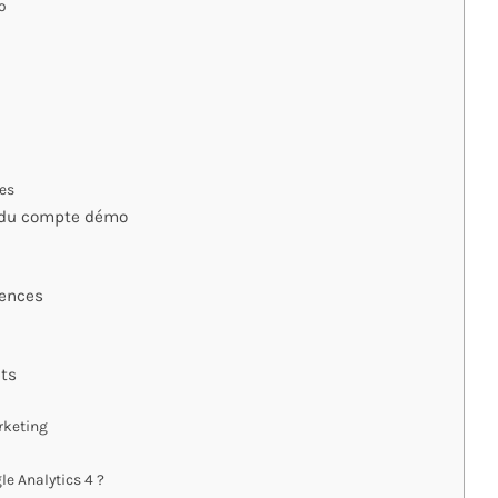
o
ues
on du compte démo
tences
ets
rketing
e Analytics 4 ?