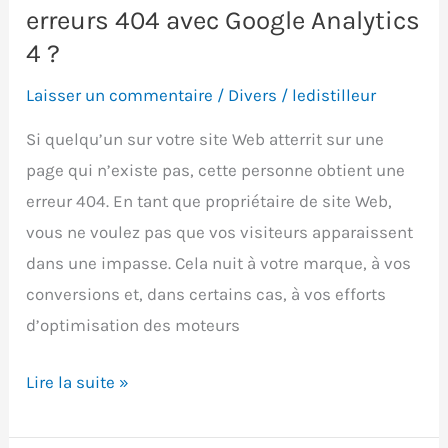
vous
erreurs 404 avec Google Analytics
devriez
4 ?
utiliser
Laisser un commentaire
/
Divers
/
ledistilleur
Google
Tag
Si quelqu’un sur votre site Web atterrit sur une
Manager
page qui n’existe pas, cette personne obtient une
erreur 404. En tant que propriétaire de site Web,
vous ne voulez pas que vos visiteurs apparaissent
dans une impasse. Cela nuit à votre marque, à vos
conversions et, dans certains cas, à vos efforts
d’optimisation des moteurs
Comment
Lire la suite »
suivre
et